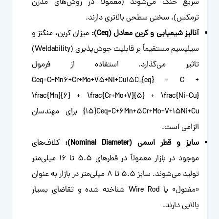
سریع خنک می‌شوند (معمولاً در روش‌های مدرن
ترمکس)، سختی سطحی بالاتری دارند.
آنالیز شیمیایی و کربن معادل (Ceq):
میزان کربن، منگنز و
سیلیسیم مستقیماً بر قابلیت جوش‌پذیری (Weldability)
تاثیر می‌گذارد. استفاده از فرمول
Ceq=C+Mn6+Cr+Mo+V5+Ni+Cu15C_{eq} = C +
\frac{Mn}{6} + \frac{Cr+Mo+V}{5} + \frac{Ni+Cu}
u
C
+
i
N
15
+
V
+
o
M
+
r
C
5
+
n
M
6
+
C
=
q
e
C
{15}
برای مهندسان
الزامی است.
سایز و قطر اسمی (Nominal Diameter):
کلاف‌های
موجود در بازار معمولاً در قطرهای ۵.۵ تا ۱۶ میلی‌متر
تولید می‌شوند. سایز ۵.۵ تا ۸ میلی‌متر در بازار به عنوان
«مفتول» یا Wire Rod شناخته شده و تقاضای بسیار
بالایی دارند.