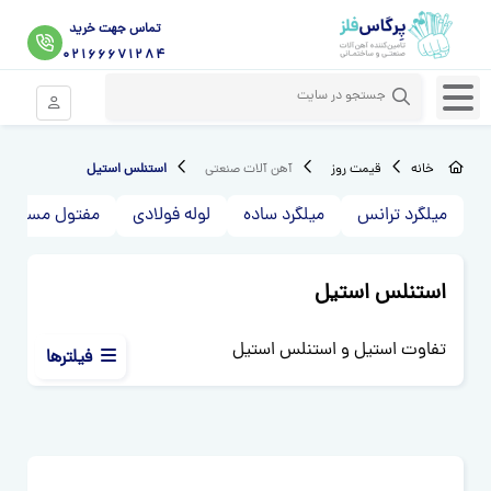
تماس جهت خرید
02166671284
ورود موبای
خانه
قیمت روز
آهن آلات صنعتی
استنلس استیل
میلگرد ترانس
میلگرد ساده
لوله فولادی
مفتول مسوار
استنلس استیل
تفاوت استیل و استنلس استیل
فیلترها