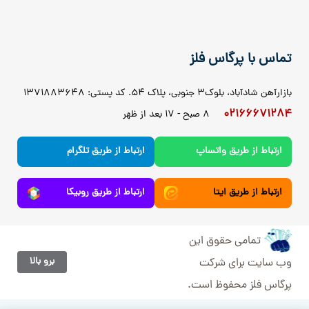
تماس با پرگاس فلز
بازارآهن شادآباد، بلوک3 جنوبی، پلاک 54. کد پستی: 1371883648
02166671284
8 صبح - 17 بعد از ظهر
ارتباط از طریق واتساپ
ارتباط از طریق تلگرام
ارتباط از طریق ایتا
ارتباط از طریق روبیکا
تمامی حقوق این
برو بالا
وب سایت برای شرکت
پرگاس فلز محفوظ است.