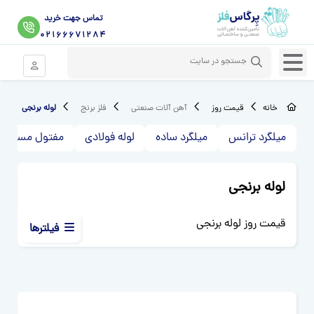
تماس جهت خرید
02166671284
ورود موبای
خانه
قیمت روز
آهن آلات صنعتی
فلز برنج
لوله برنجی
میلگرد ترانس
میلگرد ساده
لوله فولادی
مفتول مسوار
لوله برنجی
قیمت روز لوله برنجی
فیلترها