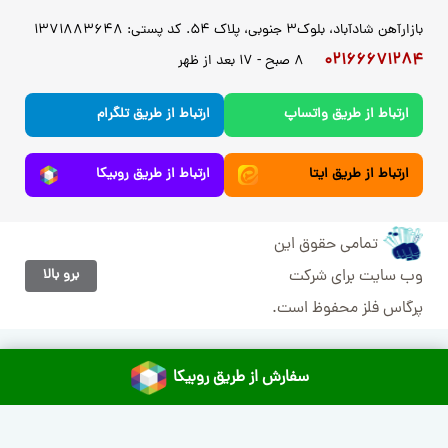
بازارآهن شادآباد، بلوک3 جنوبی، پلاک 54. کد پستی: 1371883648
02166671284
8 صبح - 17 بعد از ظهر
ارتباط از طریق واتساپ
ارتباط از طریق تلگرام
ارتباط از طریق ایتا
ارتباط از طریق روبیکا
تمامی حقوق این
برو بالا
وب سایت برای شرکت
پرگاس فلز محفوظ است.
سفارش از طریق روبیکا