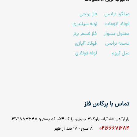
میلگرد ترانس
فلز برنجی
فولاد اتومات
لوله سیلندری
مفتول مسوار
فلز فسفر برنز
تسمه ترانس
فولاد آلیاژی
میل کروم
لوله فولادی
تماس با پرگاس فلز
بازارآهن شادآباد، بلوک3 جنوبی، پلاک 54. کد پستی: 1371883648
02166671284
8 صبح - 17 بعد از ظهر