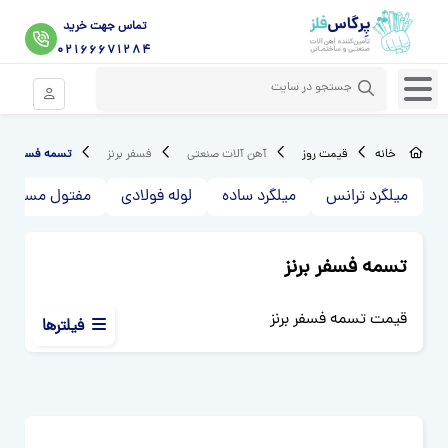
تماس جهت خرید
02166671284
ورود موبای
خانه
قیمت روز
آهن آلات صنعتی
فسفر برنز
تسمه فسفر برنز
میلگرد ترانس
میلگرد ساده
لوله فولادی
مفتول مسوار
تسمه فسفر برنز
قیمت تسمه فسفر برنز
فیلترها