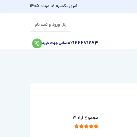
امروز
یکشنبه 18 مرداد 1405
ورود و ثبت نام
02166671284
تماس جهت خرید
رتبه بندی کاربر:
5
/
5
مجموع آرا: 3