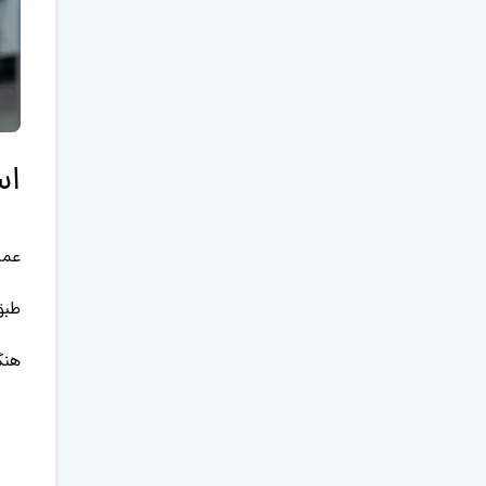
اس
عمل
طبق
هنگ