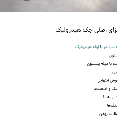
زای اصلی جک هیدرولیک
ه سیلندر
یا
لوله هیدرولیک
تون
 یا میله پیستون
یی
وش انتهایی
نگ و آب‌بندها
 راهنما
ینگ‌ها
الات روغن