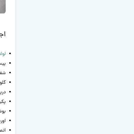
اج
لول
پیس
شفت
گلو
درپ
پکی
بوش
اور
اتص