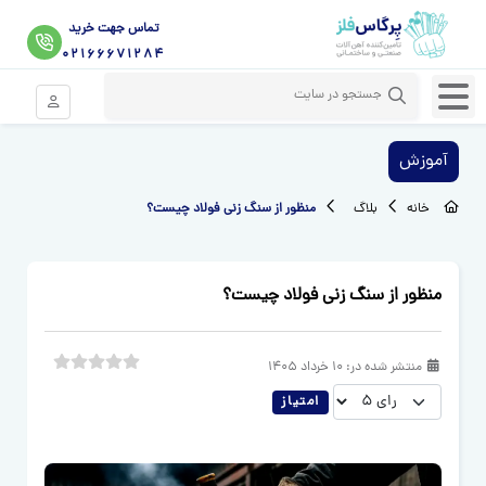
تماس جهت خرید
02166671284
ورود موبای
آموزش
خانه
بلاگ
منظور از سنگ زنی فولاد چیست؟
منظور از سنگ زنی فولاد چیست؟
منتشر شده در:
10 خرداد 1405
لطفا رای دهید