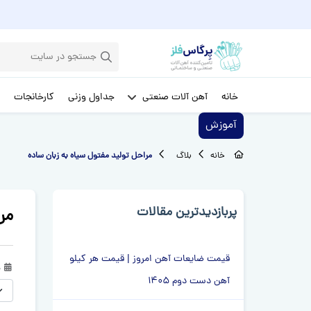
خانه
آهن آلات صنعتی
جداول وزنی
کارخانجات
آموزش
خانه
بلاگ
مراحل تولید مفتول سیاه به زبان ساده
پربازدیدترین مقالات
مر
قیمت ضایعات آهن امروز | قیمت هر کیلو
م
آهن دست دوم 1405
لطفا