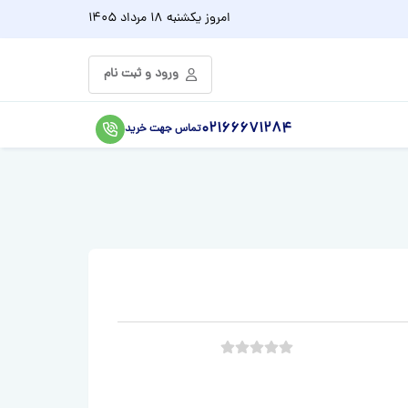
امروز
یکشنبه 18 مرداد 1405
ورود و ثبت نام
02166671284
تماس جهت خرید