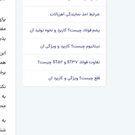
شرایط اخذ نمایندگی آهن‌آلات
برا
مفت
پشم فولاد چیست؟ کاربرد و نحوه تولید آن
پذی
تیتانیوم چیست؟ کاربرد و ویژگی آن
این
تفاوت فولاد ST37 و ST52 چیست؟
همی
برخ
قلع چیست؟ ویژگی و کاربرد آن
نکت
به 
محص
به 
شنا