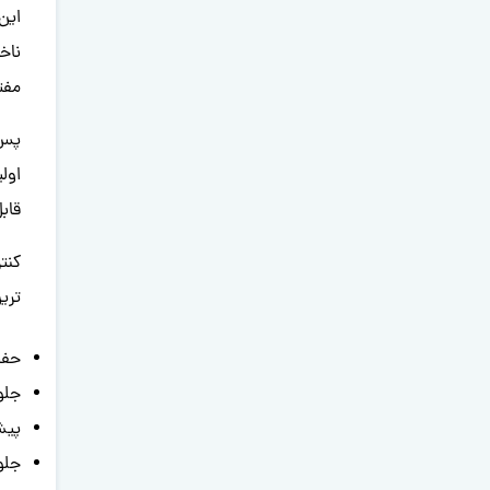
این
ناخ
مفت
پس 
اول
قابل
کنت
تری
حفظ
جلو
پیش
جلو