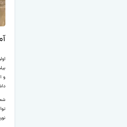
آم
اول
بیل
و ا
داش
شمش
توا
نورد گرم 