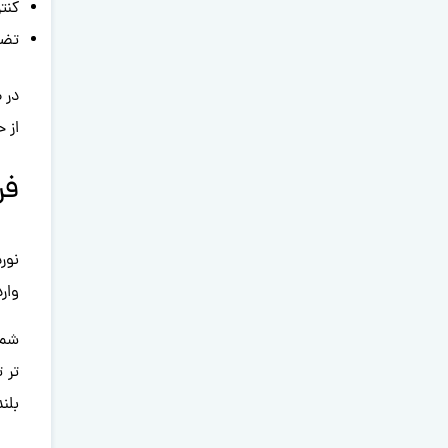
کنت
تضم
در 
از 
فر
نور
وار
شمش
تر 
بلن