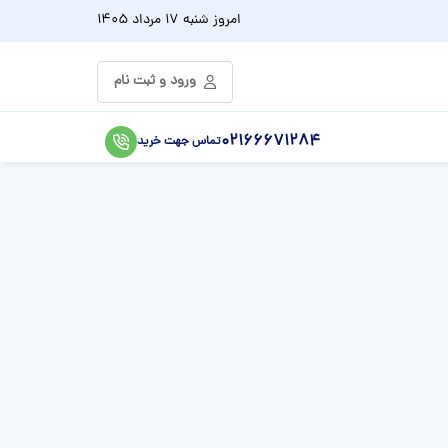
امروز
شنبه 17 مرداد 1405
ورود و ثبت نام
02166671284
تماس جهت خرید