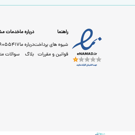
راهنما
درباره ما
خدمات مشت
شیوه های پرداخت
درباره ما
29055417
قوانین و مقررات
بلاگ
سوالات مت