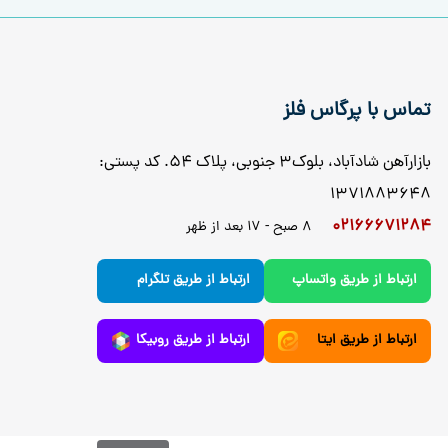
تماس با پرگاس فلز
بازارآهن شادآباد، بلوک3 جنوبی، پلاک 54. کد پستی:
1371883648
02166671284
8 صبح - 17 بعد از ظهر
ارتباط از طریق واتساپ
ارتباط از طریق تلگرام
ارتباط از طریق ایتا
ارتباط از طریق روبیکا