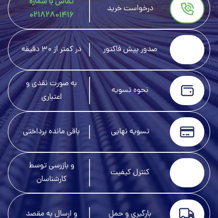
تماس با شماره
درخواست خرید
02182801416
صدور پیش فاکتور
در کمتر از 30 دقیقه
به صورت نقدی و
نحوه تسویه
اعتباری
تسویه نهایی
باقی مانده پرداختی
و بازرسی توسط
کنترل کیفیت
کارشناسان
بارگیری و حمل
و ارسال به مقصد