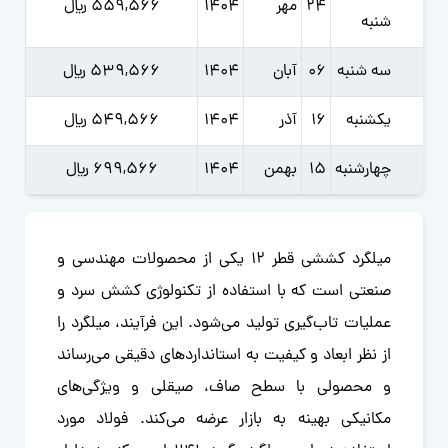
24
مهر
1404
559,566 ﷼
شنبه
سه شنبه
06
آبان
1404
539,566 ﷼
یکشنبه
16
آذر
1404
549,566 ﷼
چهارشنبه
15
بهمن
1404
699,566 ﷼
میلگرد کششی قطر 12 یکی از محصولات مهندسی و
صنعتی است که با استفاده از تکنولوژی کشش سرد و
عملیات تاب‌گیری تولید می‌شود. این فرآیند، میلگرد را
از نظر ابعاد و کیفیت به استانداردهای دقیقی می‌رساند
و محصولی با سطح صاف، صیقلی و ویژگی‌های
مکانیکی بهینه به بازار عرضه می‌کند. فولاد مورد