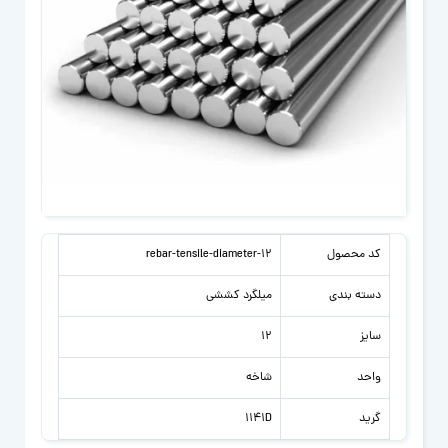
کد محصول
rebar-tensile-diameter-12
دسته بندی
میلگرد کششی
سایز
12
واحد
شاخه
گرید
1141D