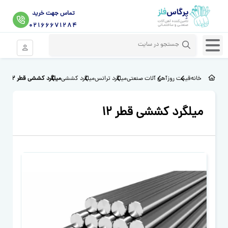
تماس جهت خرید
02166671284
ورود موبای
خانه
قیمت روز
آهن آلات صنعتی
میلگرد ترانس
میلگرد کششی
میلگرد کششی قطر 12
میلگرد کششی قطر 12