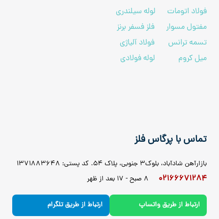
فولاد اتومات
لوله سیلندری
مفتول مسوار
فلز فسفر برنز
تسمه ترانس
فولاد آلیاژی
میل کروم
لوله فولادی
تماس با پرگاس فلز
بازارآهن شادآباد، بلوک3 جنوبی، پلاک 54. کد پستی: 1371883648
02166671284
8 صبح - 17 بعد از ظهر
ارتباط از طریق واتساپ
ارتباط از طریق تلگرام