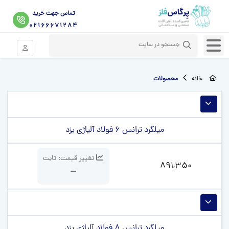
تماس جهت خرید
02166671284
خانه
محصولات
میلگرد ترانس 6 فولاد آلیاژی یزد
تغییر قیمت:
ثابت
891,350
میلگرد ترانس 8 فولاد آلیاژی یزد