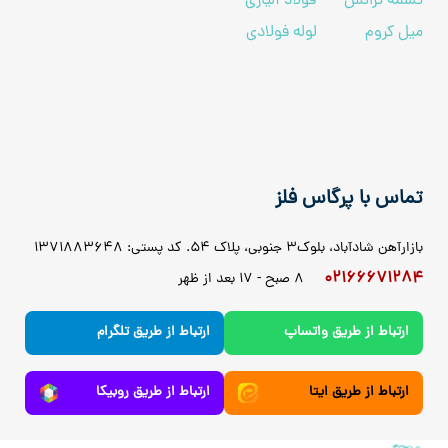
تسمه ترانس
فولاد آلیاژی
میل کروم
لوله فولادی
تماس با پرگاس فلز
بازارآهن شادآباد، بلوک3 جنوبی، پلاک 54. کد پستی: 1371883648
02166671284
8 صبح - 17 بعد از ظهر
ارتباط از طریق واتساپ
ارتباط از طریق تلگرام
ارتباط از طریق ایتا
ارتباط از طریق روبیکا