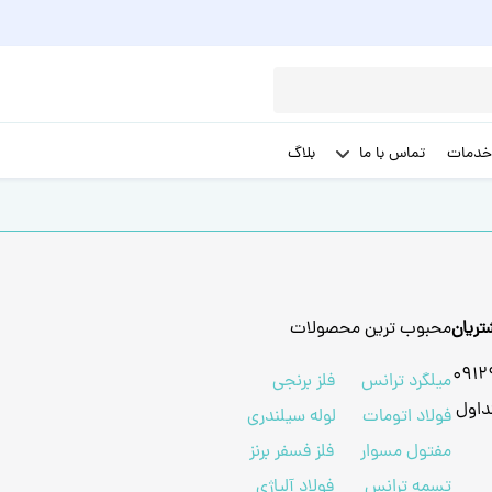
خدمات
تماس با ما
بلاگ
ریان
محبوب ترین محصولات
091
میلگرد ترانس
فلز برنجی
داول
فولاد اتومات
لوله سیلندری
مفتول مسوار
فلز فسفر برنز
تسمه ترانس
فولاد آلیاژی