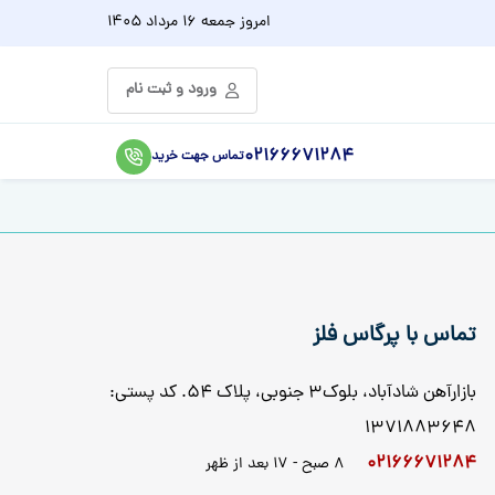
امروز
جمعه 16 مرداد 1405
ورود و ثبت نام
02166671284
تماس جهت خرید
تماس با پرگاس فلز
بازارآهن شادآباد، بلوک3 جنوبی، پلاک 54. کد پستی:
1371883648
02166671284
8 صبح - 17 بعد از ظهر