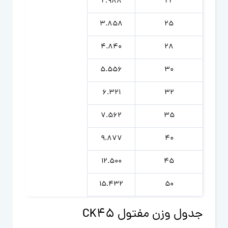
2.988
22
3.858
25
4.840
28
5.556
30
6.321
32
7.562
35
9.877
40
12.500
45
15.432
50
جدول وزن مفتول CK45