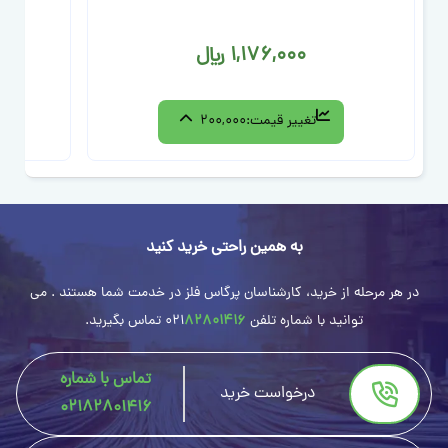
1,176,000 ﷼
تغییر قیمت:
200,000
به همین راحتی خرید کنید
در هر مرحله از خرید، کارشناسان پرگاس فلز در خدمت شما هستند . می
توانید با شماره تلفن
82801416
021
تماس بگیرید.
تماس با شماره
درخواست خرید
02182801416