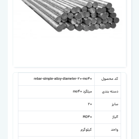
کد محصول
rebar-simple-alloy-diameter-20-mo40
دسته بندی
میلگرد mo40
سایز
20
آلیاژ
MO40
واحد
کیلوگرم