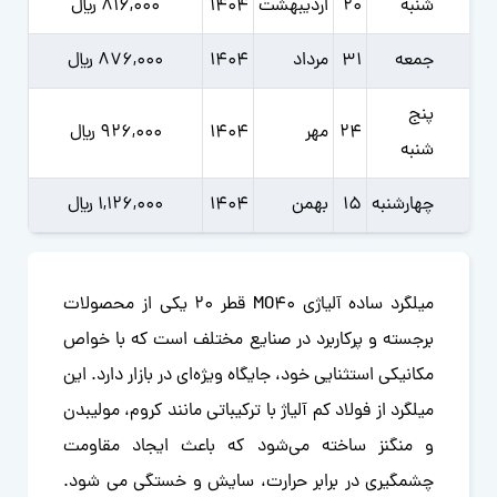
شنبه
20
ارديبهشت
1404
816,000 ﷼
جمعه
31
مرداد
1404
876,000 ﷼
پنج
24
مهر
1404
926,000 ﷼
شنبه
چهارشنبه
15
بهمن
1404
1,126,000 ﷼
میلگرد ساده آلیاژی MO40 قطر 20 یکی از محصولات
برجسته و پرکاربرد در صنایع مختلف است که با خواص
مکانیکی استثنایی خود، جایگاه ویژه‌ای در بازار دارد. این
میلگرد از فولاد کم آلیاژ با ترکیباتی مانند کروم، مولیبدن
و منگنز ساخته می‌شود که باعث ایجاد مقاومت
چشمگیری در برابر حرارت، سایش و خستگی می شود.