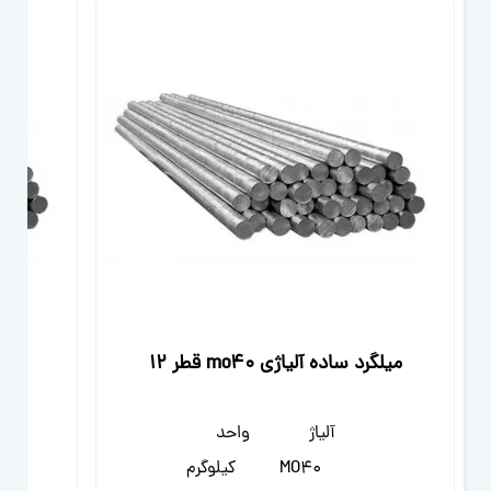
میلگرد ساده آلیاژی mo40 قطر 12
میلگرد
آلیاژ
واحد
MO40
کیلوگرم