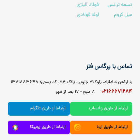
تسمه ترانس
فولاد آلیاژی
میل کروم
لوله فولادی
تماس با پرگاس فلز
بازارآهن شادآباد، بلوک3 جنوبی، پلاک 54. کد پستی: 1371883648
02166671284
8 صبح - 17 بعد از ظهر
ارتباط از طریق واتساپ
ارتباط از طریق تلگرام
ارتباط از طریق ایتا
ارتباط از طریق روبیکا